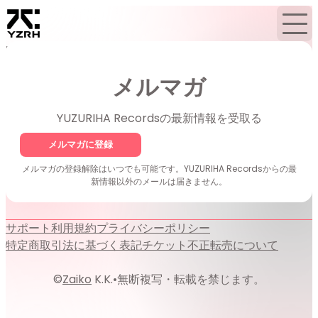
Home
ニュース
メルマガ
メルマガ
YUZURIHA Recordsの最新情報を受取る
メルマガに登録
メルマガの登録解除はいつでも可能です。YUZURIHA Recordsからの最
新情報以外のメールは届きません。
サポート
利用規約
プライバシーポリシー
特定商取引法に基づく表記
チケット不正転売について
©
Zaiko
K.K.
•
無断複写・転載を禁じます。