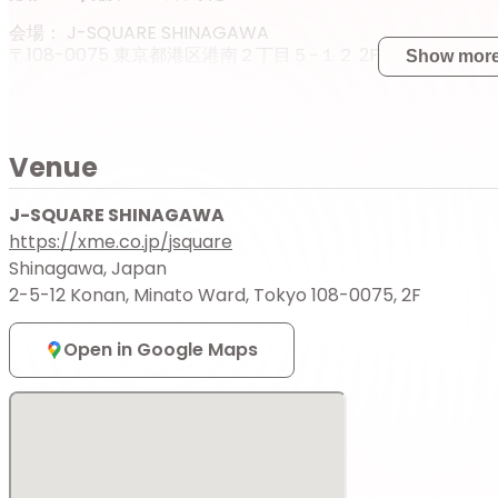
会場： J-SQUARE SHINAGAWA
〒108-0075 東京都港区港南２丁目５−１２ 2F
Show mor
※入場の際に1drink（¥600/現金）必要となります
※入場は整理番号順でのご案内となります
Venue
チケット販売情報
J-SQUARE SHINAGAWA
【プレミアムチケット(前確約チケット＋お土産)】
https://xme.co.jp/jsquare
Shinagawa, Japan
・プレミアム
チケット 7,000円
2-5-12 Konan, Minato Ward, Tokyo 108-0075, 2F
チケット販売開始日時：2026年5月13日 22:00
チケット販売終了日時：2026年6月25日 23:59
Open in Google Maps
※「お土産」は入場時のお渡しとなります。
【一般チケット】
・会場
チケット 5,000円
チケット販売開始日時：2026年5月13日 22:00