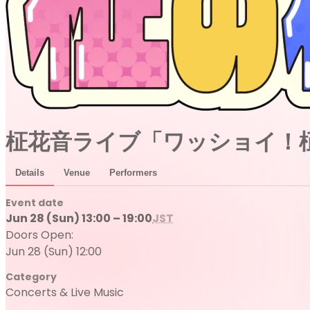
柾花音ライブ「ワッショイ！
Details
Venue
Performers
Event date
Jun 28 (Sun) 13:00 – 19:00
JST
Doors Open:
Jun 28 (Sun) 12:00
Category
Concerts & Live Music