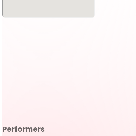
チケット販売終了日時：2026年6月25日 23:59
入場方法および物販について
〈入場整理番号について〉
ご購入順にて入場整理番号を発行いたします。
入場整理番号はイベント当日の7:00頃にチケットページに
〈集合場所について〉
イベント当日は2階の入り口前にてイベントスタッフが待機
スタッフの指示に従い整理番号順に待機列にお並びください
ます。
入り口前がとても狭くなっておりますので、状況によっては
了承ください。
※集合のお時間に間に合わない場合、本来の整理券番号通り
Performers
さい。